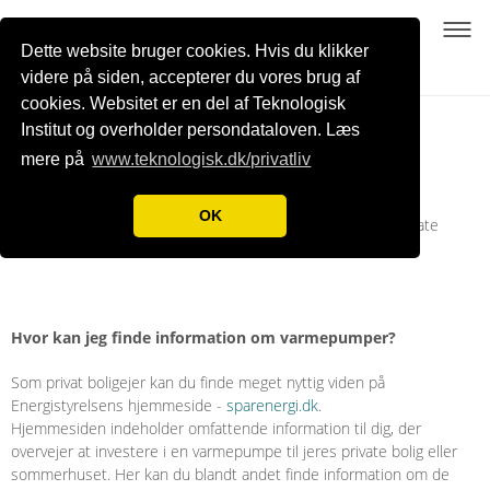
Dette website bruger cookies. Hvis du klikker
videre på siden, accepterer du vores brug af
cookies. Websitet er en del af Teknologisk
Til private boligejere
Institut og overholder persondataloven. Læs
mere på
www.teknologisk.dk/privatliv
OK
Teknologisk Institut tilbyder desværre ikke rådgivning til private
inden for varmepumpeområdet.
Hvor kan jeg finde information om varmepumper?
Som privat boligejer kan du finde meget nyttig viden på
Energistyrelsens hjemmeside -
sparenergi.dk
.
Hjemmesiden indeholder omfattende information til dig, der
overvejer at investere i en varmepumpe til jeres private bolig eller
sommerhuset. Her kan du blandt andet finde information om de